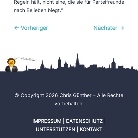
Regeln hält, nicht eine, die sie für Parteifreunde
nach Belieben biegt.“
←
Vorheriger
Nächster
→
© Copyright 2026 Chris Günther – Alle Rechte
vorbehalten.
IMPRESSUM
|
DATENSCHUTZ
|
UNTERSTÜTZEN
|
KONTAKT